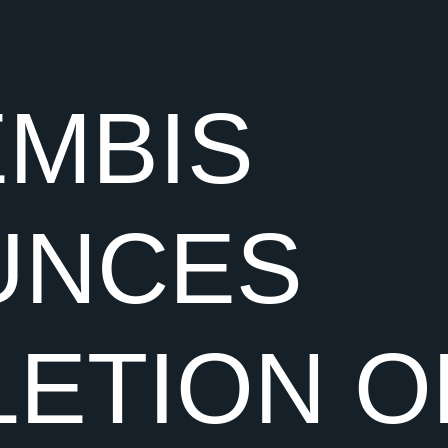
MBIS
UNCES
ETION O