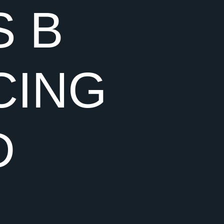
S B
CING
D